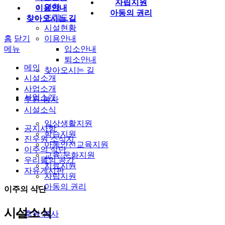
자립지원
연혁
이용안내
아동의 권리
조직도
찾아오시는 길
시설현황
홈
닫기
이용안내
메뉴
입소안내
퇴소안내
메인
찾아오시는 길
시설소개
사업소개
사업소개
후원·봉사
시설소식
일상생활지원
공지사항
학습지원
진우원 소식지
아동안전교육지원
이주의 식단
교육·문화지원
우리들의 공간
치료지원
자유게시판
자립지원
아동의 권리
이주의 식단
시설소식
후원·봉사