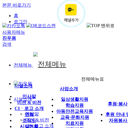
본문 바로가기
홈
로그인
사용자메뉴
진우원
검색
전체메뉴
전체메뉴표
시설소개
사업소개
인사말
시설소개
일상생활지원
미션 & 비전
후원·봉사
학습지원
CIㆍ로고 소개
아동안전교육지원
인사말
연혁
후원 안내 
교육·문화지원
미션 & 비전
조직도
자원봉사
치료지원
CIㆍ로고 소개
시설현황