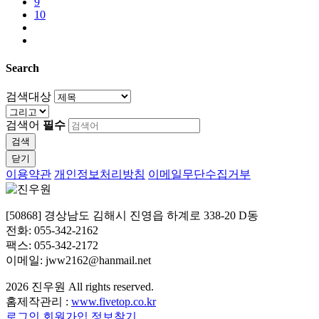
9
10
Search
검색대상
검색어
필수
검색
닫기
이용약관
개인정보처리방침
이메일무단수집거부
[50868] 경상남도 김해시 진영읍 하계로 338-20 D동
전화: 055-342-2162
팩스: 055-342-2172
이메일: jww2162@hanmail.net
2026
진우원
All rights reserved.
홈제작관리 :
www.fivetop.co.kr
로그인
회원가입
정보찾기