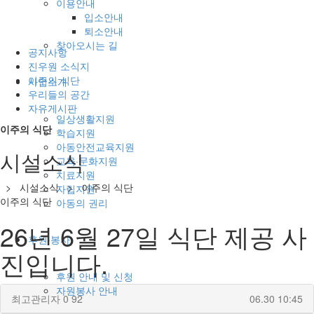
이용안내
입소안내
퇴소안내
찾아오시는 길
공지사항
진우원 소식지
이주의 식단
사업소개
우리들의 공간
자유게시판
일상생활지원
이주의 식단
학습지원
아동안전교육지원
시설소식
교육·문화지원
치료지원
> 시설소식 > 이주의 식단
자립지원
이주의 식단
아동의 권리
26년 6월 27일 식단 제공 사
후원·봉사
진입니다.
후원 안내 및 신청
자원봉사 안내
최고관리자
0
92
06.30 10:45