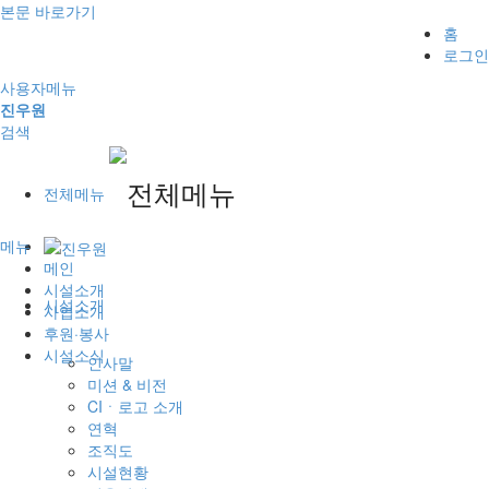
본문 바로가기
홈
로그인
사용자메뉴
진우원
검색
전체메뉴
메뉴
메인
시설소개
시설소개
사업소개
후원·봉사
시설소식
인사말
미션 & 비전
CIㆍ로고 소개
연혁
조직도
시설현황