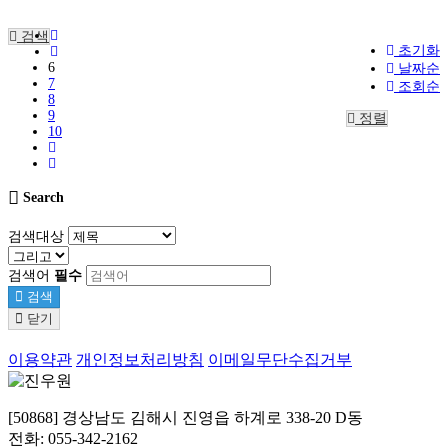
검색
초기화
6
날짜순
7
조회순
8
9
정렬
10
Search
검색대상
검색어
필수
검색
닫기
이용약관
개인정보처리방침
이메일무단수집거부
[50868] 경상남도 김해시 진영읍 하계로 338-20 D동
전화: 055-342-2162