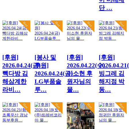
단 …
Hot
Hot
Hot
Hot
[후원]
[봉사 및
[후원]
[후원]
2026.04.24(금)
후원]
2026.04.22(수)
2026.04.21
빽다방 김
2026.04.24(금)
이소현 후
빙그레 김
해삼계한
LG부품솔
원자님의
해지점 박
라비…
루…
물…
동…
Hot
Hot
Hot
Hot