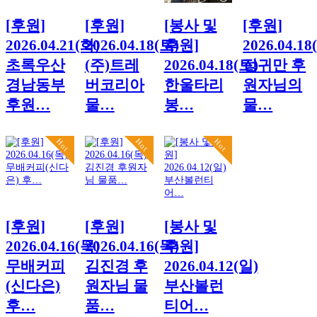
[후원]
[후원]
[봉사 및
[후원]
2026.04.21(화)
2026.04.18(토)
후원]
2026.04.18
초록우산
(주)트레
2026.04.18(토)
정귀만 후
경남동부
버코리아
한울타리
원자님의
후원…
물…
봉…
물…
Hot
Hot
Hot
[후원]
[후원]
[봉사 및
2026.04.16(목)
2026.04.16(목)
후원]
무배커피
김진경 후
2026.04.12(일)
(신다은)
원자님 물
부산볼런
후…
품…
티어…