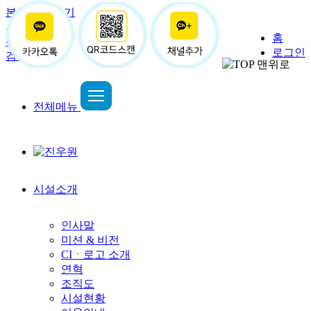
본문 바로가기
사용자메뉴
홈
진우원
로그인
검색
전체메뉴
시설소개
인사말
미션 & 비전
CIㆍ로고 소개
연혁
조직도
시설현황