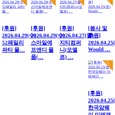
[후원]
[후원]
[후원]
[봉사 및
2026.04.29(수)
2026.04.29(수)
2026.04.27(월)
후원]
52패밀리
스마일에
지티컴퍼
2026.04.25
Would …
파티 물…
프앤디 물
니(모엘
품(…
르) …
Hot
[후원]
2026.04.25
한국암웨
이 미래재