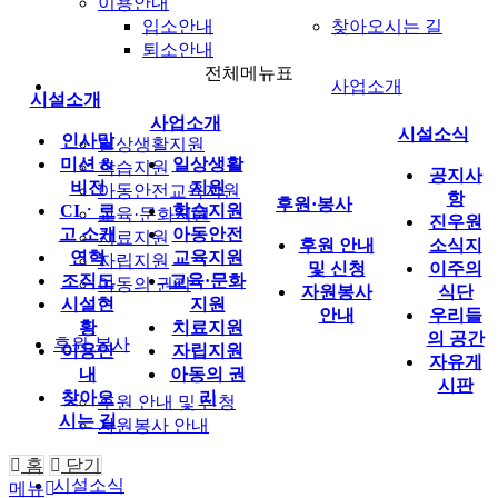
이용안내
입소안내
찾아오시는 길
퇴소안내
전체메뉴표
사업소개
시설소개
사업소개
시설소식
인사말
일상생활지원
미션 &
일상생활
학습지원
공지사
비전
지원
아동안전교육지원
항
후원·봉사
CIㆍ로
학습지원
교육·문화지원
진우원
고 소개
아동안전
치료지원
후원 안내
소식지
연혁
교육지원
자립지원
및 신청
이주의
조직도
교육·문화
아동의 권리
자원봉사
식단
시설현
지원
안내
우리들
황
치료지원
의 공간
후원·봉사
이용안
자립지원
자유게
내
아동의 권
시판
찾아오
리
후원 안내 및 신청
시는 길
자원봉사 안내
홈
닫기
시설소식
메뉴