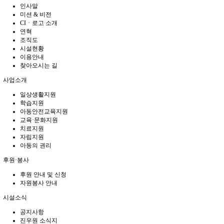
인사말
미션 & 비전
CIㆍ로고 소개
연혁
조직도
시설현황
이용안내
찾아오시는 길
사업소개
일상생활지원
학습지원
아동안전교육지원
교육·문화지원
치료지원
자립지원
아동의 권리
후원·봉사
후원 안내 및 신청
자원봉사 안내
시설소식
공지사항
진우원 소식지