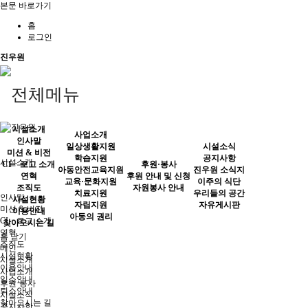
본문 바로가기
홈
로그인
진우원
시설소개
사업소개
인사말
일상생활지원
시설소식
미션 & 비전
학습지원
공지사항
시설소개
CIㆍ로고 소개
후원·봉사
아동안전교육지원
진우원 소식지
연혁
후원 안내 및 신청
교육·문화지원
이주의 식단
조직도
자원봉사 안내
치료지원
우리들의 공간
인사말
시설현황
자립지원
자유게시판
미션 & 비전
이용안내
아동의 권리
CIㆍ로고 소개
찾아오시는 길
연혁
홈
닫기
조직도
메인
시설현황
시설소개
이용안내
사업소개
입소안내
후원·봉사
퇴소안내
시설소식
찾아오시는 길
공지사항