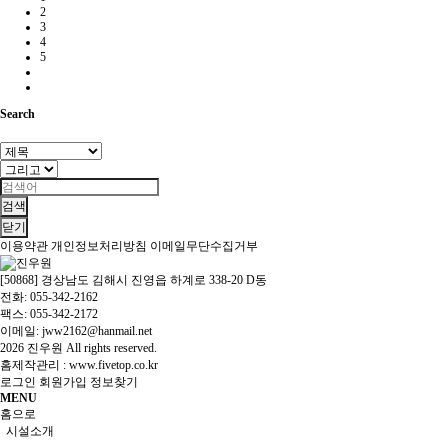
2
3
4
5
Search
검색
닫기
이용약관
개인정보처리방침
이메일무단수집거부
[50868] 경상남도 김해시 진영읍 하계로 338-20 D동
전화: 055-342-2162
팩스: 055-342-2172
이메일: jww2162@hanmail.net
2026
진우원
All rights reserved.
홈제작관리 :
www.fivetop.co.kr
로그인
회원가입
정보찾기
MENU
홈으로
시설소개