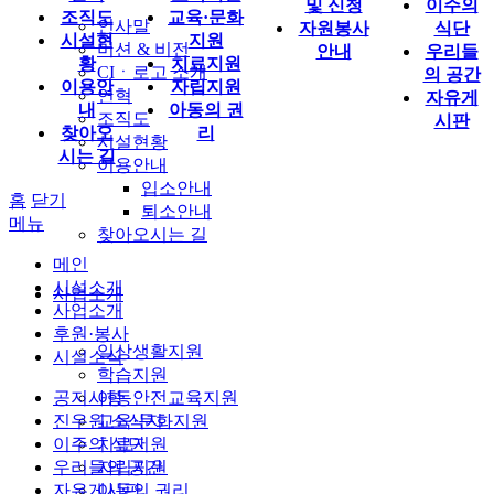
및 신청
이주의
조직도
교육·문화
인사말
자원봉사
식단
시설현
지원
미션 & 비전
안내
우리들
황
치료지원
CIㆍ로고 소개
의 공간
이용안
자립지원
연혁
자유게
내
아동의 권
조직도
시판
찾아오
리
시설현황
시는 길
이용안내
입소안내
홈
닫기
퇴소안내
메뉴
찾아오시는 길
메인
시설소개
사업소개
사업소개
후원·봉사
일상생활지원
시설소식
학습지원
공지사항
아동안전교육지원
진우원 소식지
교육·문화지원
이주의 식단
치료지원
우리들의 공간
자립지원
자유게시판
아동의 권리