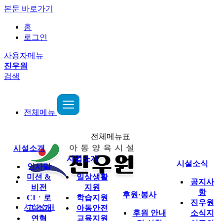
본문 바로가기
홈
로그인
사용자메뉴
진우원
검색
전체메뉴
전체메뉴표
시설소개
사업소개
시설소식
인사말
미션 &
일상생활
공지사
비전
지원
항
후원·봉사
CIㆍ로
학습지원
진우원
시설소개
고 소개
아동안전
후원 안내
소식지
연혁
교육지원