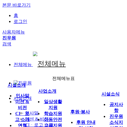
본문 바로가기
홈
로그인
사용자메뉴
진우원
검색
전체메뉴
전체메뉴표
시설소개
사업소개
시설소식
인사말
시설소개
미션 &
일상생활
공지사
비전
지원
항
후원·봉사
인사말
CIㆍ로
학습지원
진우원
미션 & 비전
고 소개
아동안전
후원 안내
소식지
CIㆍ로고 소개
연혁
교육지원