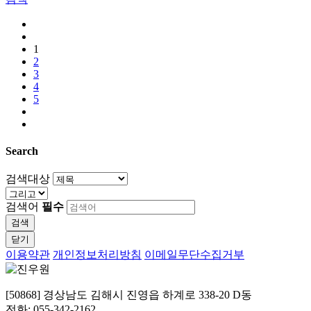
1
2
3
4
5
Search
검색대상
검색어
필수
검색
닫기
이용약관
개인정보처리방침
이메일무단수집거부
[50868] 경상남도 김해시 진영읍 하계로 338-20 D동
전화: 055-342-2162