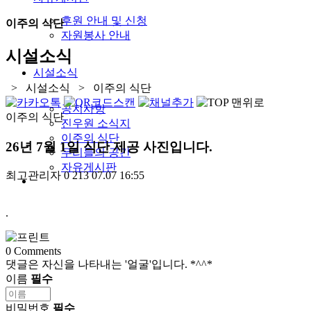
후원 안내 및 신청
이주의 식단
자원봉사 안내
시설소식
시설소식
> 시설소식 > 이주의 식단
공지사항
이주의 식단
진우원 소식지
이주의 식단
26년 7월 1일 식단 제공 사진입니다.
우리들의 공간
자유게시판
최고관리자
0
213
07.07 16:55
.
0
Comments
댓글은 자신을 나타내는 '얼굴'입니다. *^^*
이름
필수
비밀번호
필수