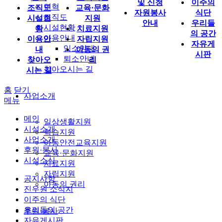
및 신청
이주의
연혁
조직도
교육·문화
자원봉사
식단
조직도
시설현
지원
안내
우리들
시설현황
황
치료지원
의 공간
이용안내
이용안
자립지원
자유게
입소안내
내
아동의 권
시판
퇴소안내
찾아오
리
찾아오시는 길
시는 길
홈
닫기
사업소개
메뉴
메인
일상생활지원
시설소개
학습지원
사업소개
아동안전교육지원
후원·봉사
교육·문화지원
시설소식
치료지원
자립지원
공지사항
아동의 권리
진우원 소식지
이주의 식단
우리들의 공간
후원·봉사
자유게시판