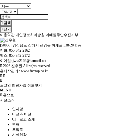
검색
닫기
이용약관
개인정보처리방침
이메일무단수집거부
[50868] 경상남도 김해시 진영읍 하계로 338-20 D동
전화: 055-342-2162
팩스: 055-342-2172
이메일: jww2162@hanmail.net
2026
진우원
All rights reserved.
홈제작관리 :
www.fivetop.co.kr
로그인
회원가입
정보찾기
MENU
홈으로
시설소개
인사말
미션 & 비전
CIㆍ로고 소개
연혁
조직도
시설현황