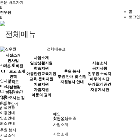
본문 바로가기
홈
진우원
로그인
전체메뉴표
시설소개
사업소개
인사말
일상생활지원
시설소식
시설소개
미션 & 비전
학습지원
공지사항
CIㆍ로고 소개
후원·봉사
아동안전교육지원
진우원 소식지
연혁
후원 안내 및 신청
교육·문화지원
이주의 식단
인사말
조직도
자원봉사 안내
치료지원
우리들의 공간
미션 & 비전
시설현황
자립지원
자유게시판
CIㆍ로고 소개
이용안내
아동의 권리
연혁
찾아오시는 길
조직도
홈
닫기
시설현황
이용안내
메인
입소안내
찾아오시는 길
시설소개
퇴소안내
사업소개
후원·봉사
사업소개
시설소식