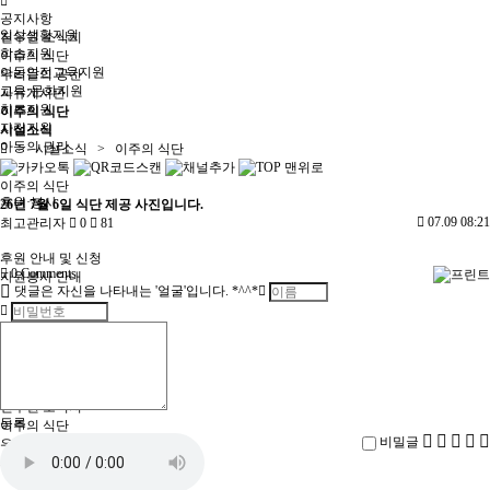
공지사항
일상생활지원
진우원 소식지
학습지원
이주의 식단
아동안전교육지원
우리들의 공간
교육·문화지원
자유게시판
치료지원
이주의 식단
자립지원
시설소식
아동의 권리
> 시설소식 > 이주의 식단
이주의 식단
후원·봉사
26년 7월 6일 식단 제공 사진입니다.
07.09 08:21
최고관리자
0
81
.
후원 안내 및 신청
0
Comments
자원봉사 안내
댓글은 자신을 나타내는 '얼굴'입니다. *^^*
시설소식
공지사항
진우원 소식지
등록
이주의 식단
비밀글
우리들의 공간
자유게시판