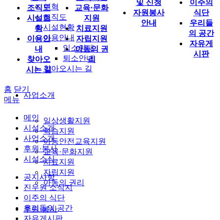
및 신청
이주의
연혁
조직도
교육·문화
자원봉사
식단
조직도
시설현
지원
안내
우리들
시설현황
황
치료지원
의 공간
이용안내
이용안
자립지원
자유게
입소안내
내
아동의 권
시판
퇴소안내
찾아오
리
찾아오시는 길
시는 길
홈
닫기
사업소개
메뉴
메인
일상생활지원
시설소개
학습지원
사업소개
아동안전교육지원
후원·봉사
교육·문화지원
시설소식
치료지원
자립지원
공지사항
아동의 권리
진우원 소식지
이주의 식단
우리들의 공간
후원·봉사
자유게시판