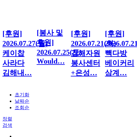
[봉사 및
[후원]
[후원]
[후원]
후원]
2026.07.27(월)
2026.07.21(화)
2026.07.2
2026.07.25(토)
케이찹
김해자원
빽다방
Would…
사라다
봉사센터
베이커리
김해내…
+은성…
삼계…
초기화
날짜순
조회순
정렬
검색