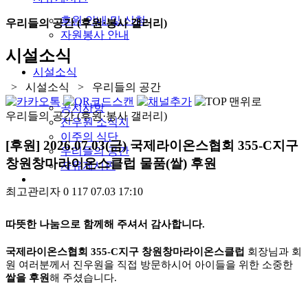
후원 안내 및 신청
우리들의 공간 (후원·봉사 갤러리)
자원봉사 안내
시설소식
시설소식
> 시설소식 > 우리들의 공간
공지사항
우리들의 공간 (후원·봉사 갤러리)
진우원 소식지
이주의 식단
[후원] 2026.07.03(금) 국제라이온스협회 355-C지구
우리들의 공간
창원창마라이온스클럽 물품(쌀) 후원
자유게시판
최고관리자
0
117
07.03 17:10
따뜻한 나눔으로 함께해 주셔서 감사합니다.
국제라이온스협회 355-C지구 창원창마라이온스클럽
회장님과 회
원 여러분께서 진우원을 직접 방문하시어 아이들을 위한 소중한
쌀을 후원
해 주셨습니다.