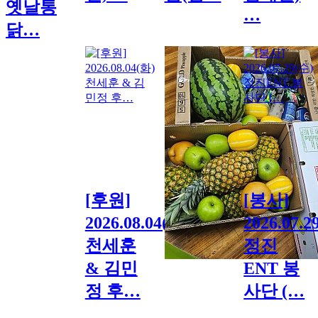
옛날통
…
닭…
[후원]
[봉사]
2026.08.04(화)
2026.07.2
천세훈
정진
& 김민
ENT 봉
정 후…
사단 (…