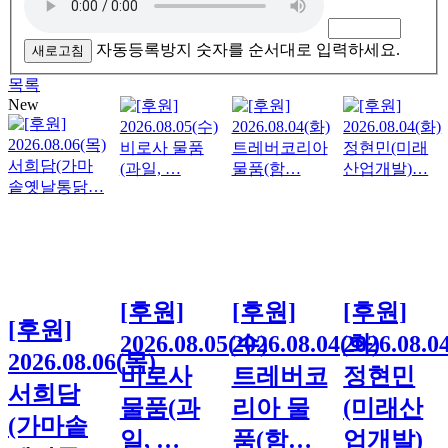
자동등록방지 숫자를 순서대로 입력하세요.
새로고침
목록
New
[후원]
[후원]
[후원]
[후원]
2026.08.05(수)
2026.08.04(화)
2026.08.0
2026.08.06(목)
비로사
트레버코
정현민
서희담
물품(과
리아 물
(미래산
(가마솥
일, …
품(함…
업개발)