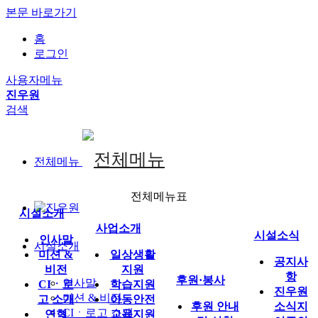
본문 바로가기
홈
로그인
사용자메뉴
진우원
검색
전체메뉴
전체메뉴표
시설소개
사업소개
시설소식
인사말
시설소개
미션 &
일상생활
공지사
비전
지원
항
후원·봉사
인사말
CIㆍ로
학습지원
진우원
미션 & 비전
고 소개
아동안전
후원 안내
소식지
CIㆍ로고 소개
연혁
교육지원