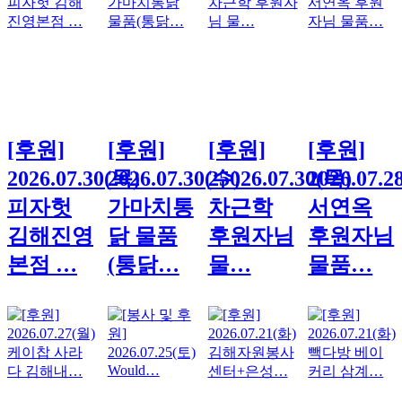
[후원]
[후원]
[후원]
[후원]
2026.07.30(목)
2026.07.30(수)
25026.07.30(목)
2026.07.2
피자헛
가마치통
차근학
서연옥
김해진영
닭 물품
후원자님
후원자님
본점 …
(통닭…
물…
물품…