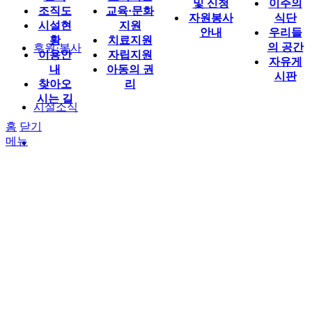
및 신청
이주의
조직도
교육·문화
자원봉사
식단
시설현
지원
안내
우리들
황
치료지원
의 공간
후원·봉사
이용안
자립지원
자유게
내
아동의 권
시판
찾아오
리
시는 길
시설소식
홈
닫기
메뉴