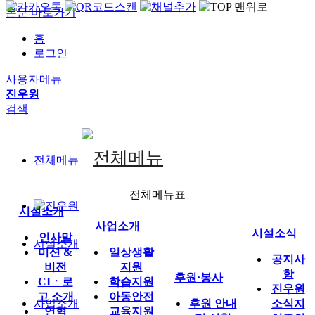
본문 바로가기
홈
로그인
사용자메뉴
진우원
검색
전체메뉴
전체메뉴표
시설소개
사업소개
시설소식
인사말
시설소개
미션 &
일상생활
공지사
비전
지원
항
후원·봉사
CIㆍ로
학습지원
진우원
고 소개
아동안전
사업소개
후원 안내
소식지
연혁
교육지원