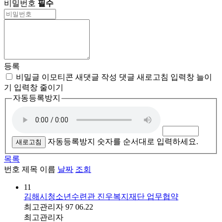
비밀번호
필수
등록
비밀글
이모티콘
새댓글 작성
댓글 새로고침
입력창 늘이
기
입력창 줄이기
자동등록방지
자동등록방지 숫자를 순서대로 입력하세요.
새로고침
목록
번호
제목
이름
날짜
조회
11
김해시청소년수련관 진우복지재단 업무협약
최고관리자
97
06.22
최고관리자