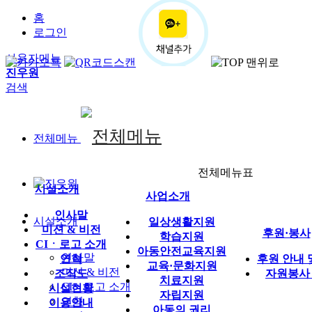
홈
로그인
사용자메뉴
진우원
검색
전체메뉴
전체메뉴표
시설소개
사업소개
인사말
시설소개
일상생활지원
미션 & 비전
후원·봉사
학습지원
CIㆍ로고 소개
아동안전교육지원
인사말
연혁
후원 안내 
교육·문화지원
미션 & 비전
조직도
자원봉사
치료지원
CIㆍ로고 소개
시설현황
자립지원
연혁
이용안내
아동의 권리