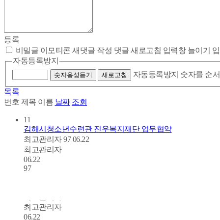
등록
비밀글
이모티콘
새댓글 작성
댓글 새로고침
입력창 늘이기
입
자동등록방지
자동등록방지 숫자를 순서
숫자음성듣기
새로고침
목록
번호
제목
이름
날짜
조회
11
김해시청소년수련관 진우복지재단 업무협약
최고관리자
97
06.22
최고관리자
06.22
97
10
 복지시설 방문…각 100만원 기부
시설 환경정화 활동 병행
김해시청소년수련관 진우원, 아동 청소년 성장 지원 맞손
최고관리자
125
06.22
최고관리자
06.22