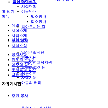
조직도
찾아오시는 길
시설현황
홈
닫기
이용안내
메뉴
입소안내
퇴소안내
메인
찾아오시는 길
시설소개
사업소개
사업소개
후원·봉사
시설소식
일상생활지원
공지사항
학습지원
진우원 소식지
아동안전교육지원
이주의 식단
교육·문화지원
우리들의 공간
치료지원
자유게시판
자립지원
아동의 권리
자유게시판
후원·봉사